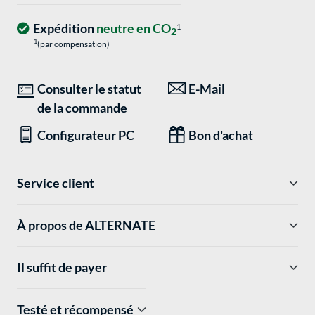
Expédition
neutre en CO
1
2
1
(par compensation)
Consulter le statut
E-Mail
de la commande
Configurateur PC
Bon d'achat
Service client
À propos de ALTERNATE
Il suffit de payer
Testé et récompensé