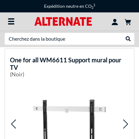
1
Expédition neutre en CO
2
Recherche
Recher
One for all
WM6611 Support mural pour
TV
(Noir)