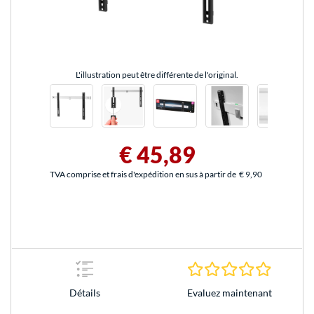
L'illustration peut être différente de l'original.
€ 45,89
TVA comprise et frais d'expédition en sus à partir de
€ 9,90
0.0 Étoile
Evaluez maintenant
Détails