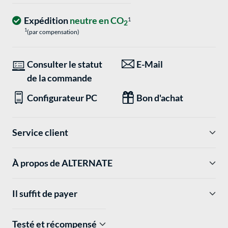
Expédition
neutre en CO
1
2
1
(par compensation)
Consulter le statut
E-Mail
de la commande
Configurateur PC
Bon d'achat
Service client
À propos de ALTERNATE
Il suffit de payer
Testé et récompensé