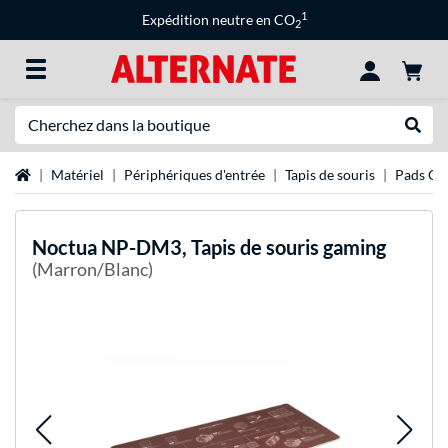
1
Expédition neutre en CO
2
Recherche
Recher
Page d'accueil
Matériel
Périphériques d'entrée
Tapis de souris
Pads Ga
Noctua
NP-DM3, Tapis de souris gaming
(Marron/Blanc)