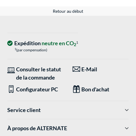
Retour au début
Expédition
neutre en CO
1
2
1
(par compensation)
Consulter le statut
E-Mail
de la commande
Configurateur PC
Bon d'achat
Service client
À propos de ALTERNATE