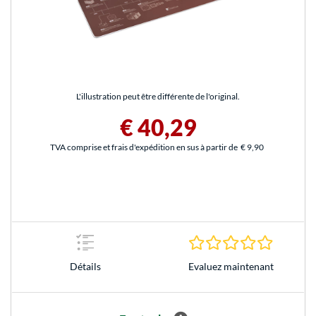
L'illustration peut être différente de l'original.
€ 40,29
TVA comprise et frais d'expédition en sus à partir de
€ 9,90
0.0 Étoile
Evaluez maintenant
Détails