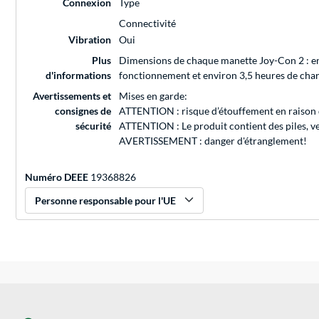
Connexion
Type
Connectivité
Vibration
Oui
Plus
Dimensions de chaque manette Joy-Con 2 : en
d'informations
fonctionnement et environ 3,5 heures de char
Avertissements et
Mises en garde:
consignes de
ATTENTION : risque d’étouffement en raison d
sécurité
ATTENTION : Le produit contient des piles, veu
AVERTISSEMENT : danger d'étranglement!
Numéro DEEE
19368826
Personne responsable pour l'UE