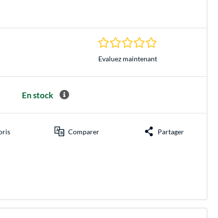
0.0 Étoiles à 0 Évalu
Evaluez maintenant
En stock
oris
Comparer
Partager