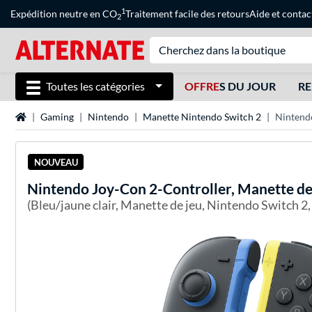
1
Expédition neutre en CO
Traitement facile des retours
Aide
et
contac
2
Toutes les catégories
OFFRE
S DU JOUR
RE
Page d'accueil
Gaming
Nintendo
Manette Nintendo Switch 2
Nintendo
NOUVEAU
Nintendo
Joy-Con 2-Controller, Manette de
(Bleu/jaune clair, Manette de jeu, Nintendo Switch 2