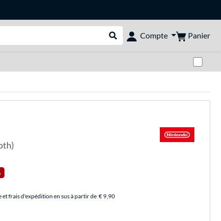
Panier
Compte
Rechercher dans le shop
Pas
oth)
%
et frais d'expédition en sus à partir de
€ 9,90