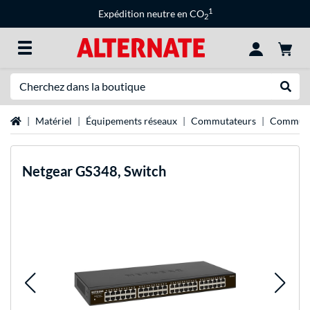
1
Expédition neutre en CO
2
Recherche
Recher
Page d'accueil
Matériel
Équipements réseaux
Commutateurs
Commuta
Netgear
GS348, Switch