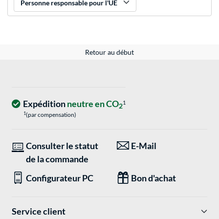
Personne responsable pour l'UE
Retour au début
Expédition
neutre en CO
1
2
1
(par compensation)
Consulter le statut
E-Mail
de la commande
Configurateur PC
Bon d'achat
Service client