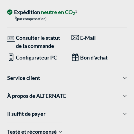
Expédition
neutre en CO
1
2
1
(par compensation)
Consulter le statut
E-Mail
de la commande
Configurateur PC
Bon d'achat
Service client
À propos de ALTERNATE
Il suffit de payer
Testé et récompensé