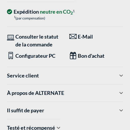
Expédition
neutre en CO
1
2
1
(par compensation)
Consulter le statut
E-Mail
de la commande
Configurateur PC
Bon d'achat
Service client
À propos de ALTERNATE
Il suffit de payer
Testé et récompensé