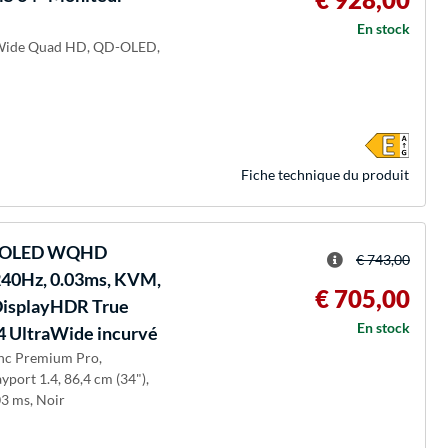
En stock
traWide Quad HD, QD-OLED,
Fiche technique du produit
bé OLED WQHD
€ 743,00
240Hz, 0.03ms, KVM,
€ 705,00
DisplayHDR True
En stock
.4 UltraWide incurvé
ync Premium Pro,
port 1.4, 86,4 cm (34"),
3 ms, Noir