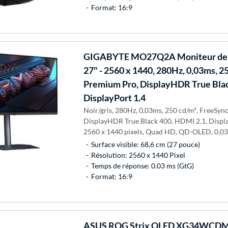
Format: 16:9
GIGABYTE
MO27Q2A Moniteur de
27" - 2560 x 1440, 280Hz, 0,03ms, 2
Premium Pro, DisplayHDR True Blac
DisplayPort 1.4
Noir/gris, 280Hz, 0,03ms, 250 cd/m², FreeSy
DisplayHDR True Black 400, HDMI 2.1, Display
2560 x 1440 pixels, Quad HD, QD-OLED, 0,03
Surface visible: 68,6 cm (27 pouce)
Résolution: 2560 x 1440 Pixel
Temps de réponse: 0.03 ms (GtG)
Format: 16:9
ASUS
ROG Strix OLED XG34WCDMS