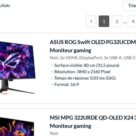
Trier
ultats
1
2
4
…
ASUS
ROG Swift OLED PG32UCDMR
Moniteur gaming
Noir, 2x HDMI, DisplayPort, 3x USB-A, USB-C
Surface visible: 80 cm (31,5 pouce)
Résolution: 3840 x 2160 Pixel
Temps de réponse: 0.03 ms (GtG)
Format: 16:9
MSI
MPG 322URDE QD-OLED X24 3
Moniteur gaming
Noir