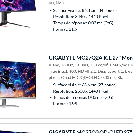
ms, Noir
Surface visible: 86,8 cm (34 pouce)
Résolution: 3440 x 1440 Pixel
Temps de réponse: 0.03 ms (GtG)
Format: 21:9
GIGABYTE
MO27Q2A ICE 27" Moni
Blanc, 280Hz, 0.03ms, 250 cd/m², FreeSync 
True Black 400, HDMI 2.1, Displayport 1.4, 68
pixels, Quad HD, QD-OLED, 0,03 ms, Blanc
Surface visible: 68,6 cm (27 pouce)
Résolution: 2560 x 1440 Pixel
Temps de réponse: 0.03 ms (GtG)
Format: 16:9
GIGABYTE
MO27Q3 QD-OLED 27" M