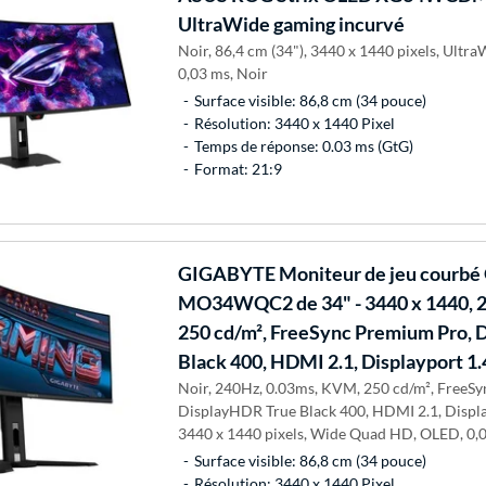
UltraWide gaming incurvé
Noir, 86,4 cm (34"), 3440 x 1440 pixels, Ul
0,03 ms, Noir
Surface visible: 86,8 cm (34 pouce)
Résolution: 3440 x 1440 Pixel
Temps de réponse: 0.03 ms (GtG)
Format: 21:9
GIGABYTE
Moniteur de jeu cour
MO34WQC2 de 34" - 3440 x 1440, 
250 cd/m², FreeSync Premium Pro, 
Black 400, HDMI 2.1, Displayport 1
Noir, 240Hz, 0.03ms, KVM, 250 cd/m², FreeS
DisplayHDR True Black 400, HDMI 2.1, Display
3440 x 1440 pixels, Wide Quad HD, OLED, 0,0
Surface visible: 86,8 cm (34 pouce)
Résolution: 3440 x 1440 Pixel