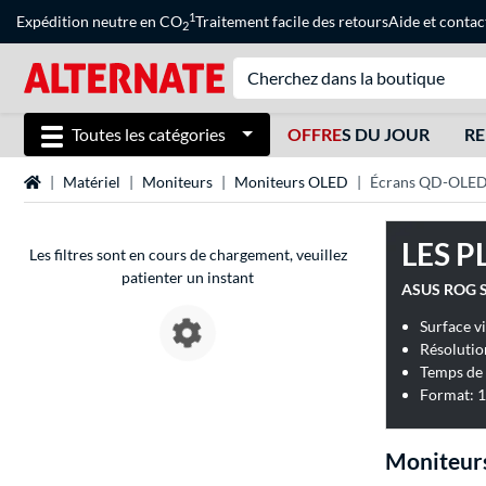
1
Expédition neutre en CO
Traitement facile des retours
Aide
et
contac
2
Toutes les catégories
OFFRE
S DU JOUR
RE
Page d'accueil
Matériel
Moniteurs
Moniteurs OLED
Écrans QD-OLE
LES P
Les filtres sont en cours de chargement, veuillez
patienter un instant
ASUS ROG S
Surface v
Résolutio
Temps de 
Format: 1
Moniteur