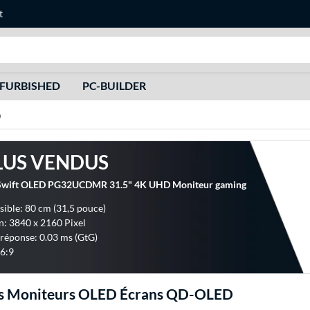
t
Recherche
FURBISHED
PC-BUILDER
D
LUS VENDUS
wift OLED PG32UCDMR 31.5" 4K UHD Moniteur gaming
isible: 80 cm (31,5 pouce)
n: 3840 x 2160 Pixel
réponse: 0.03 ms (GtG)
6:9
s Moniteurs OLED Écrans QD-OLED