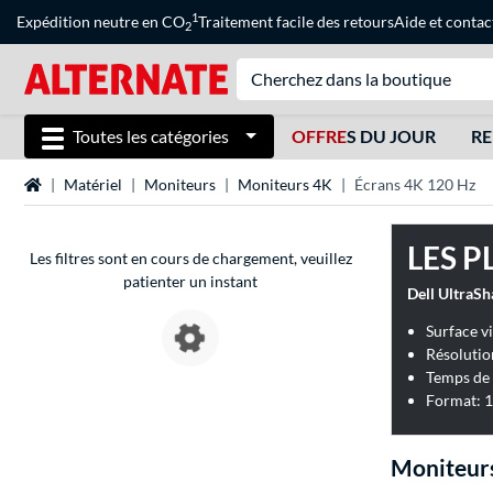
1
Expédition neutre en CO
Traitement facile des retours
Aide
et
contac
2
Toutes les catégories
OFFRE
S DU JOUR
RE
Page d'accueil
Matériel
Moniteurs
Moniteurs 4K
Écrans 4K 120 Hz
LES P
Les filtres sont en cours de chargement, veuillez
patienter un instant
Surface v
Résolutio
Temps de 
Format: 1
Moniteurs