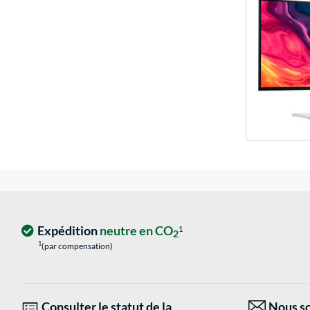
Expédition
neutre en CO
1
2
1
(par compensation)
Consulter le statut de la
Nous so