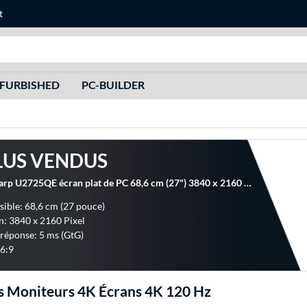
t
Recherche
FURBISHED
PC-BUILDER
LUS VENDUS
Dell UltraSharp U2725QE écran plat de PC 68,6 cm (27") 3840 x 2160 pixels 4K Ultra HD LCD Noir, Argent Moniteur
isible: 68,6 cm (27 pouce)
n: 3840 x 2160 Pixel
réponse: 5 ms (GtG)
6:9
 Moniteurs 4K Écrans 4K 120 Hz