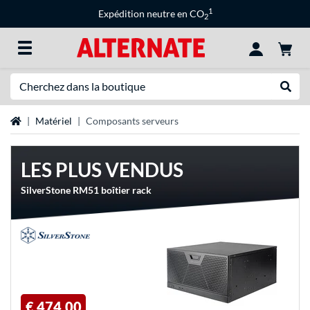
1
Expédition neutre en CO
2
Recherche
Recher
Page d'accueil
Matériel
Composants serveurs
LES PLUS VENDUS
SilverStone RM51 boîtier rack
€ 474,00