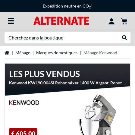
1
Expédition neutre en CO
2
Recherche
Recher
Page d'accueil
Ménage
Marques domestiques
Ménage Kenwood
LES PLUS VENDUS
Kenwood KWL90.004SI Robot mixer 1400 W Argent, Robot de cuisine
€ 605,00