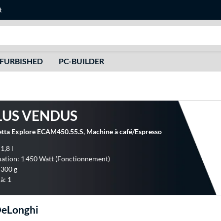
t
Recherche
FURBISHED
PC-BUILDER
LUS VENDUS
etta Explore ECAM450.55.S, Machine à café/Espresso
1,8 l
tion: 1 450 Watt (Fonctionnement)
 300 g
à: 1
eLonghi