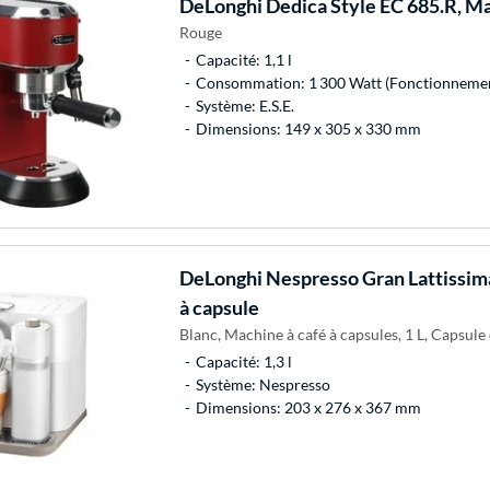
DeLonghi
Dedica Style EC 685.R, M
Rouge
Capacité: 1,1 l
Consommation: 1 300 Watt (Fonctionneme
Système: E.S.E.
Dimensions: 149 x 305 x 330 mm
DeLonghi
Nespresso Gran Lattissi
à capsule
Blanc, Machine à café à capsules, 1 L, Capsule
Capacité: 1,3 l
Système: Nespresso
Dimensions: 203 x 276 x 367 mm