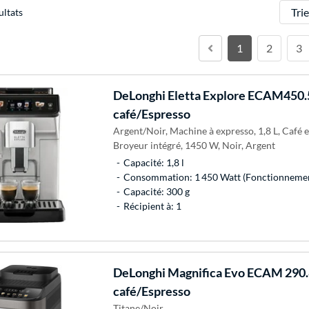
Trier
ultats
1
2
3
DeLonghi
Eletta Explore ECAM450.5
café/Espresso
Argent/Noir, Machine à expresso, 1,8 L, Café 
Broyeur intégré, 1450 W, Noir, Argent
Capacité: 1,8 l
Consommation: 1 450 Watt (Fonctionneme
Capacité: 300 g
Récipient à: 1
DeLonghi
Magnifica Evo ECAM 290.
café/Espresso
Titane/Noir