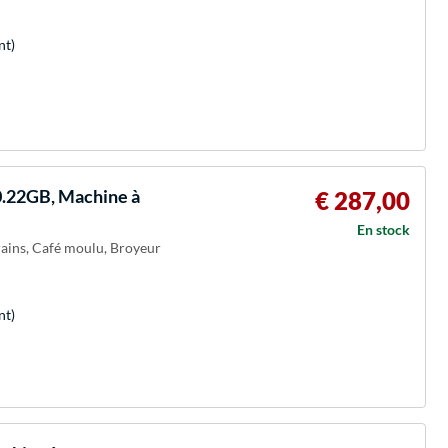
nt)
.22GB, Machine à
€ 287,00
En stock
grains, Café moulu, Broyeur
nt)