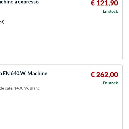
achine à expresso
€ 121,90
En stock
nt)
ma EN 640.W, Machine
€ 262,00
En stock
 de café, 1400 W, Blanc