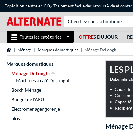
1
Expédition neutre en CO
Traitement facile des retours
Aide
et
contac
2
Toutes les catégories
OFFRE
S DU JOUR
RE
Page d'accueil
Ménage
Marques domestiques
Ménage DeLonghi
Marques domestiques
LES P
Ménage DeLonghi
DeLonghi El
Machines à café DeLonghi
Capacité: 
Bosch Ménage
Consomma
Budget de l’AEG
Capacité:
Récipient 
Electromenager gorenje
plus...
Ménage D