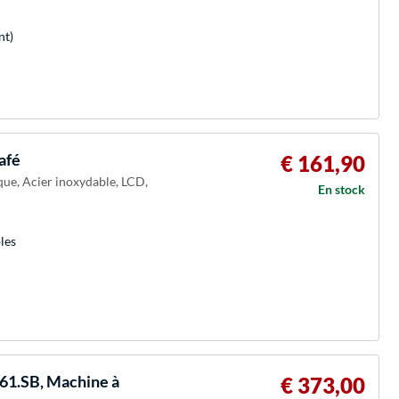
nt)
afé
€ 161,90
que, Acier inoxydable, LCD,
En stock
les
61.SB, Machine à
€ 373,00