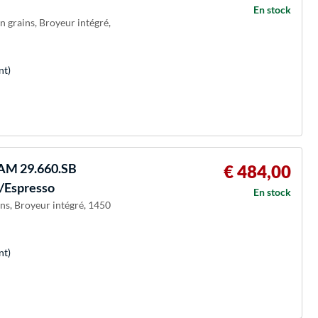
En stock
n grains, Broyeur intégré,
nt)
AM 29.660.SB
€ 484,00
é/Espresso
En stock
ns, Broyeur intégré, 1450
nt)