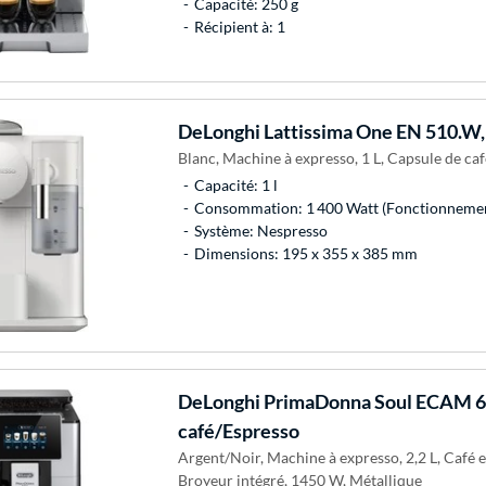
Capacité: 250 g
Récipient à: 1
DeLonghi
Lattissima One EN 510.W,
Blanc, Machine à expresso, 1 L, Capsule de ca
Capacité: 1 l
Consommation: 1 400 Watt (Fonctionneme
Système: Nespresso
Dimensions: 195 x 355 x 385 mm
DeLonghi
PrimaDonna Soul ECAM 61
café/Espresso
Argent/Noir, Machine à expresso, 2,2 L, Café 
Broyeur intégré, 1450 W, Métallique