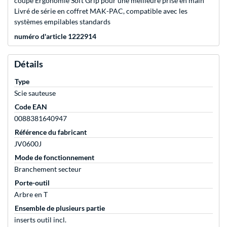
coupe Ergonomie Soft Grip pour une meilleure prise en main
Livré de série en coffret MAK-PAC, compatible avec les
systèmes empilables standards
numéro d'article 1222914
Détails
Type
Scie sauteuse
Code EAN
0088381640947
Référence du fabricant
JV0600J
Mode de fonctionnement
Branchement secteur
Porte-outil
Arbre en T
Ensemble de plusieurs partie
inserts outil incl.