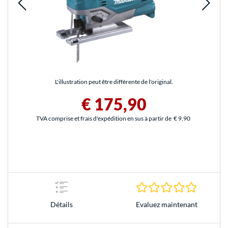
L'illustration peut être différente de l'original.
€ 175,90
TVA comprise et frais d'expédition en sus à partir de
€ 9,90
0.0 Étoile
Evaluez maintenant
Détails