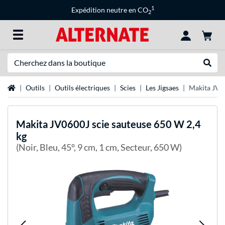
1
Expédition neutre en CO
2
Recherche
Recher
Page d'accueil
Outils
Outils électriques
Scies
Les Jigsaes
Makita JV06
Makita
JV0600J scie sauteuse 650 W 2,4
kg
(Noir, Bleu, 45°, 9 cm, 1 cm, Secteur, 650 W)