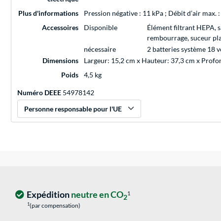
Plus d'informations
Pression négative : 11 kPa ; Débit d’air max. 
Accessoires
Disponible
Élément filtrant HEPA, s
rembourrage, suceur pla
nécessaire
2 batteries système 18 v
Dimensions
Largeur: 15,2 cm x Hauteur: 37,3 cm x Prof
Poids
4,5 kg
Numéro DEEE
54978142
Personne responsable pour l'UE
Expédition
neutre en CO
1
2
1
(par compensation)