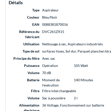
Détails
Type
Aspirateur
Couleur
Bleu/Noir
EAN
0088381870016
Référence du
DVC261ZX15
fabricant
Utilisation
Nettoyage à sec, Aspirateurs industriels
Type de sol
surfaces lisses, Sol dur, Parquet plancher/strat
Principe du filtre
Avec sac
Puissance
Opération
105 Watt
Volume
70 dB
Batterie
Moment de
140 Minutes
l'exécution
Filtre
Filtre interchangeable
Volume
Sac à poussière
2 l
Alimentation
36 Voltage, Fonctionnement sur batterie
électrique