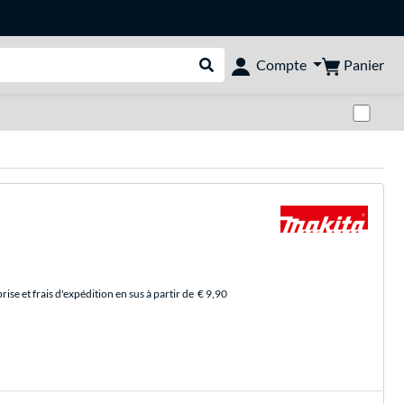
Panier
Compte
Rechercher dans le shop
Pas
se et frais d'expédition en sus à partir de
€ 9,90