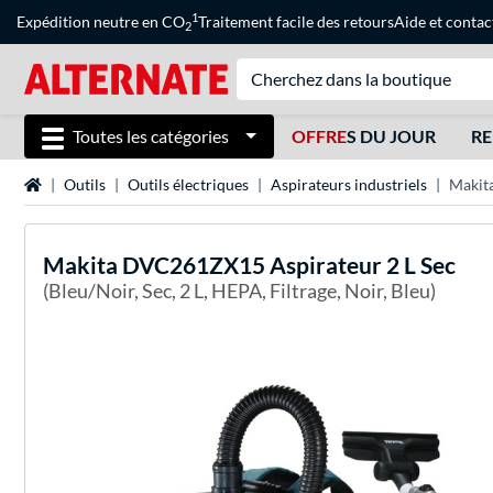
1
Expédition neutre en CO
Traitement facile des retours
Aide
et
contac
2
Toutes les catégories
OFFRE
S DU JOUR
RE
Page d'accueil
Outils
Outils électriques
Aspirateurs industriels
Makit
Makita
DVC261ZX15 Aspirateur 2 L Sec
(Bleu/Noir, Sec, 2 L, HEPA, Filtrage, Noir, Bleu)