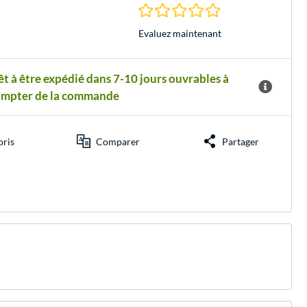
0.0 Étoiles à 0 Évalu
Evaluez maintenant
êt à être expédié dans 7-10 jours ouvrables à
ompter de la commande
oris
Comparer
Partager