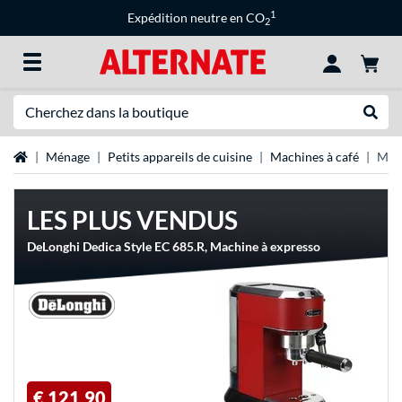
1
Expédition neutre en CO
2
Recherche
Recher
Page d'accueil
Ménage
Petits appareils de cuisine
Machines à café
Mach
LES PLUS VENDUS
DeLonghi Dedica Style EC 685.R, Machine à expresso
€ 121,90