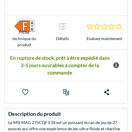
0.0 É
Fiche
Evaluez maintenant
technique du
Détails
produit
En rupture de stock, prêt à être expédié dans
3-5 jours ouvrables à compter de la
commande
Description du produit
Le MSI MAG 275CQF E18 est un puissant écran de jeu de 27
pouces qui offre une expérience de jeu ultra-fluide et réactive