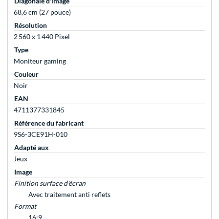
Diagonale d'image
68,6 cm (27 pouce)
Résolution
2 560 x 1 440 Pixel
Type
Moniteur gaming
Couleur
Noir
EAN
4711377331845
Référence du fabricant
9S6-3CE91H-010
Adapté aux
Jeux
Image
Finition surface d'écran
Avec traitement anti reflets
Format
16:9