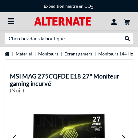
1
Expédition neutre en CO
2
Recherche
Recher
Page d'accueil
Matériel
Moniteurs
Écrans gamers
Moniteurs 144 Hz
MSI
MAG 275CQFDE E18 27" Moniteur
gaming incurvé
(Noir)