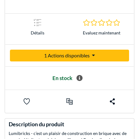
0.0 Étoile
Evaluez maintenant
Détails
1 Actions disponibles
En stock
Description du produit
Lumibricks - c’est un plaisir de construction en brique avec de