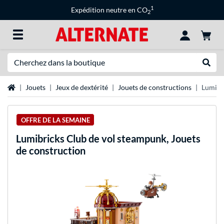
1
Expédition neutre en CO
2
Recherche
Recher
Page d'accueil
Jouets
Jeux de dextérité
Jouets de constructions
Lumibri
OFFRE DE LA SEMAINE
Lumibricks
Club de vol steampunk, Jouets
de construction