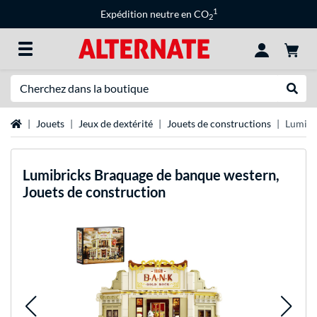
1
Expédition neutre en CO
2
Recherche
Recher
Page d'accueil
Jouets
Jeux de dextérité
Jouets de constructions
Lumibr
Lumibricks
Braquage de banque western,
Jouets de construction