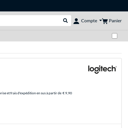
Panier
Compte
Rechercher dans le shop
Pas
se et frais d'expédition en sus à partir de
€ 9,90