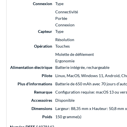
Connexion
Type
Connectivité
Portée
Connexion
Capteur
Type
Résolution
Opération
Touches
Molette de défilement
Ergonomie
Alimentation électrique
Batterie intégrée, rechargeable
Pilote
Linux, MacOS, Windows 11, Android, C
Plus d'informations
Batterie de 650 mAh avec 70 jours d’auto
Remarque
Configuration requise: macOS 13 ou versi
Accessoires
Disponible
Dimensions
Largeur: 88,35 mm x Hauteur: 50,8 mm 
Poids
150 gramme(s)
Numéro DEEE
54978142