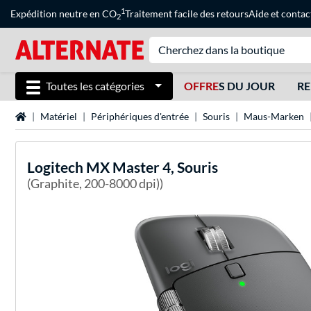
1
Expédition neutre en CO
Traitement facile des retours
Aide
et
contac
2
Toutes les catégories
OFFRE
S DU JOUR
RE
Page d'accueil
Matériel
Périphériques d'entrée
Souris
Maus-Marken
Logitech
MX Master 4, Souris
(Graphite, 200-8000 dpi))