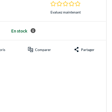
0.0 Étoiles à 0 Évalu
Evaluez maintenant
En stock
oris
Comparer
Partager