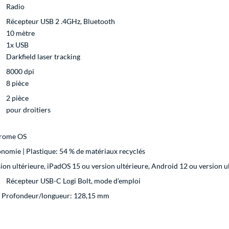
Radio
Récepteur USB 2 .4GHz, Bluetooth
10 mètre
1x USB
Darkfield laser tracking
8000 dpi
8 pièce
2 pièce
pour droitiers
hrome OS
nomie | Plastique: 54 % de matériaux recyclés
on ultérieure, iPadOS 15 ou version ultérieure, Android 12 ou version u
Récepteur USB-C Logi Bolt, mode d’emploi
x Profondeur/longueur: 128,15 mm