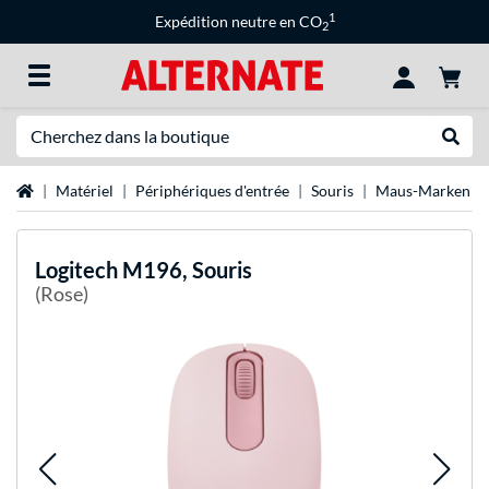
1
Expédition neutre en CO
2
Recherche
Recher
Page d'accueil
Matériel
Périphériques d'entrée
Souris
Maus-Marken
Logitech
M196, Souris
(Rose)