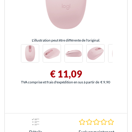
L'illustration peut être différente de l'original.
€ 11,09
TVA comprise et frais d'expédition en sus à partir de
€ 9,90
0.0 Étoile
Evaluez maintenant
Détails