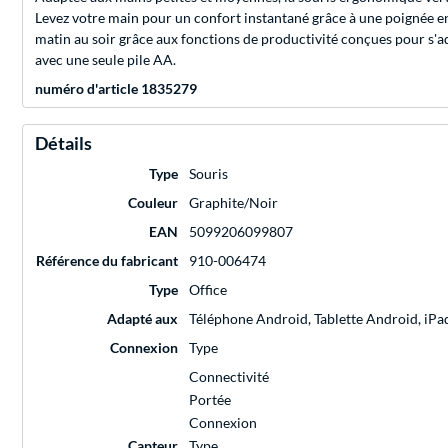
Levez votre main pour un confort instantané grâce à une poignée en 
matin au soir grâce aux fonctions de productivité conçues pour s'ad
avec une seule pile AA.
numéro d'article 1835279
Détails
Type
Souris
Couleur
Graphite/Noir
EAN
5099206099807
Référence du fabricant
910-006474
Type
Office
Adapté aux
Téléphone Android, Tablette Android, iPa
Connexion
Type
Connectivité
Portée
Connexion
Capteur
Type