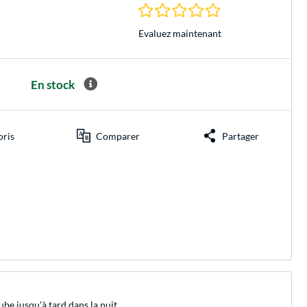
0.0 Étoiles à 0 Évalu
Evaluez maintenant
En stock
oris
Comparer
Partager
be jusqu'à tard dans la nuit.