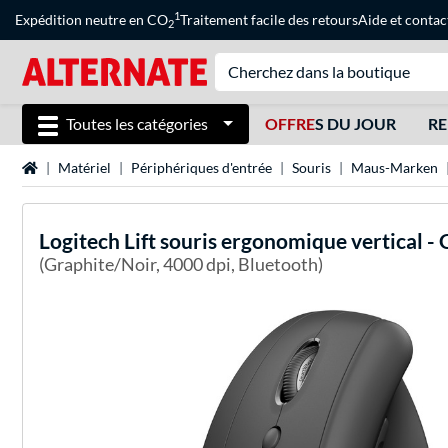
1
Expédition neutre en CO
Traitement facile des retours
Aide
et
contac
2
Toutes les catégories
OFFRE
S DU JOUR
RE
Page d'accueil
Matériel
Périphériques d'entrée
Souris
Maus-Marken
Logitech
Lift souris ergonomique vertical -
(Graphite/Noir, 4000 dpi, Bluetooth)