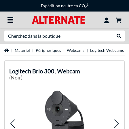
1
Expédition neutre en CO
2
Recherche
Recher
Page d'accueil
Matériel
Périphériques
Webcams
Logitech Webcams
Logitech
Brio 300, Webcam
(Noir)