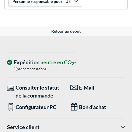
Personne responsable pour l'UE
Retour au début
Expédition
neutre en CO
1
2
1
(par compensation)
Consulter le statut
E-Mail
de la commande
Configurateur PC
Bon d'achat
Service client