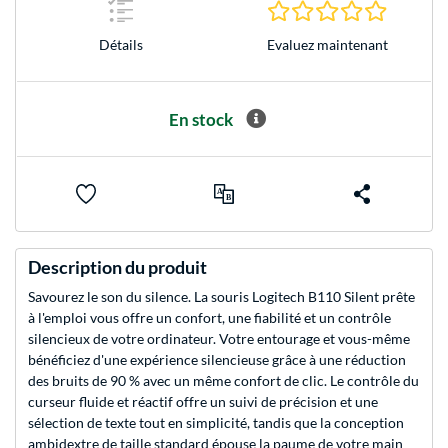
0.0 Étoile
Evaluez maintenant
Détails
En stock
Description du produit
Savourez le son du silence. La souris Logitech B110 Silent prête
à l'emploi vous offre un confort, une fiabilité et un contrôle
silencieux de votre ordinateur. Votre entourage et vous-même
bénéficiez d'une expérience silencieuse grâce à une réduction
des bruits de 90 % avec un même confort de clic. Le contrôle du
curseur fluide et réactif offre un suivi de précision et une
sélection de texte tout en simplicité, tandis que la conception
ambidextre de taille standard épouse la paume de votre main