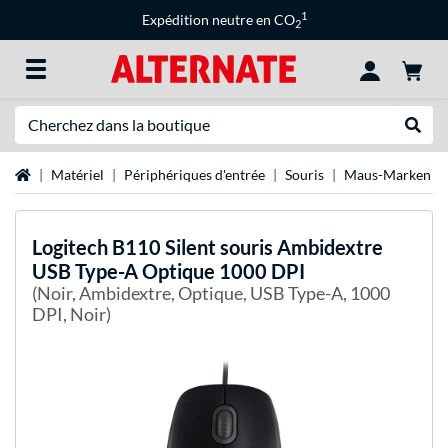
1
Expédition neutre en CO
2
Recherche
Recher
Page d'accueil
Matériel
Périphériques d'entrée
Souris
Maus-Marken
Logitech
B110 Silent souris Ambidextre
USB Type-A Optique 1000 DPI
(Noir, Ambidextre, Optique, USB Type-A, 1000
DPI, Noir)