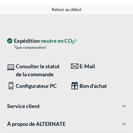
Retour au début
Expédition
neutre en CO
1
2
1
(par compensation)
Consulter le statut
E-Mail
de la commande
Configurateur PC
Bon d'achat
Service client
À propos de ALTERNATE