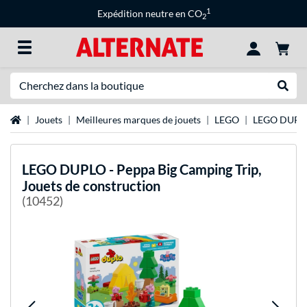
1
Expédition neutre en CO
2
Recherche
Recher
Page d'accueil
Jouets
Meilleures marques de jouets
LEGO
LEGO DUPL
LEGO
DUPLO - Peppa Big Camping Trip,
Jouets de construction
(10452)