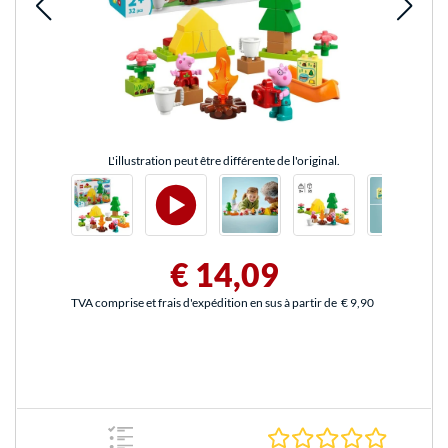
L'illustration peut être différente de l'original.
€ 14,09
TVA comprise et frais d'expédition en sus à partir de
€ 9,90
0.0 Étoile