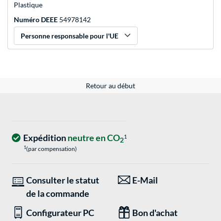
Plastique
Numéro DEEE
54978142
Personne responsable pour l'UE
Retour au début
Expédition
neutre en CO
1
2
1
(par compensation)
Consulter le statut
E-Mail
de la commande
Configurateur PC
Bon d'achat