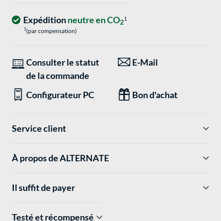
Expédition
neutre en CO
1
2
1
(par compensation)
Consulter le statut
E-Mail
de la commande
Configurateur PC
Bon d'achat
Service client
À propos de ALTERNATE
Il suffit de payer
Testé et récompensé