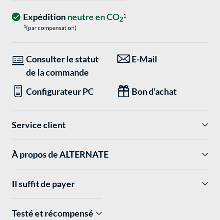
Expédition
neutre en CO
1
2
1
(par compensation)
Consulter le statut
E-Mail
de la commande
Configurateur PC
Bon d'achat
Service client
À propos de ALTERNATE
Il suffit de payer
Testé et récompensé