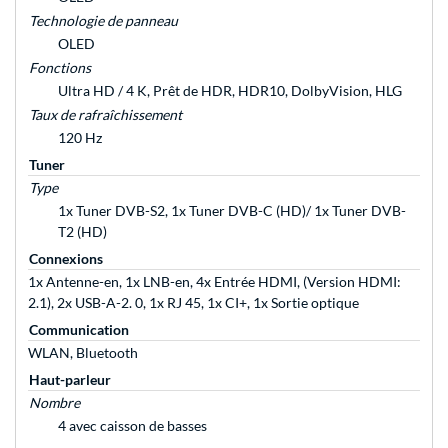
Technologie de panneau
OLED
Fonctions
Ultra HD / 4 K, Prêt de HDR, HDR10, DolbyVision, HLG
Taux de rafraîchissement
120 Hz
Tuner
Type
1x Tuner DVB-S2, 1x Tuner DVB-C (HD)/ 1x Tuner DVB-
T2 (HD)
Connexions
1x Antenne-en, 1x LNB-en, 4x Entrée HDMI, (Version HDMI:
2.1), 2x USB-A-2. 0, 1x RJ 45, 1x CI+, 1x Sortie optique
Communication
WLAN, Bluetooth
Haut-parleur
Nombre
4 avec caisson de basses