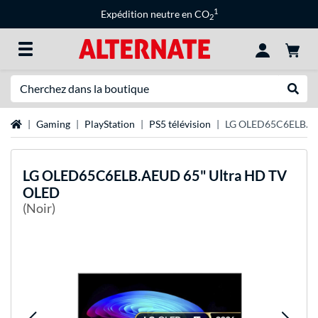
1
Expédition neutre en CO
2
Recherche
Recher
Page d'accueil
Gaming
PlayStation
PS5 télévision
LG OLED65C6ELB.AE
LG
OLED65C6ELB.AEUD 65" Ultra HD TV
OLED
(Noir)