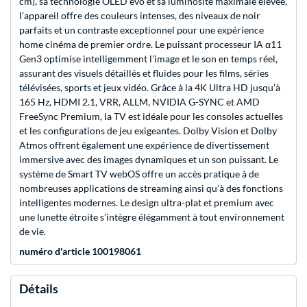
cm), sa technologie OLED evo et sa luminosité maximale élevée,
l’appareil offre des couleurs intenses, des niveaux de noir
parfaits et un contraste exceptionnel pour une expérience
home cinéma de premier ordre. Le puissant processeur IA α11
Gen3 optimise intelligemment l’image et le son en temps réel,
assurant des visuels détaillés et fluides pour les films, séries
télévisées, sports et jeux vidéo. Grâce à la 4K Ultra HD jusqu’à
165 Hz, HDMI 2.1, VRR, ALLM, NVIDIA G-SYNC et AMD
FreeSync Premium, la TV est idéale pour les consoles actuelles
et les configurations de jeu exigeantes. Dolby Vision et Dolby
Atmos offrent également une expérience de divertissement
immersive avec des images dynamiques et un son puissant. Le
système de Smart TV webOS offre un accès pratique à de
nombreuses applications de streaming ainsi qu’à des fonctions
intelligentes modernes. Le design ultra-plat et premium avec
une lunette étroite s’intègre élégamment à tout environnement
de vie.
numéro d'article 100198061
Détails