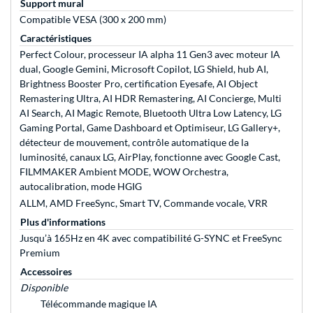
Support mural
Compatible VESA (300 x 200 mm)
Caractéristiques
Perfect Colour, processeur IA alpha 11 Gen3 avec moteur IA
dual, Google Gemini, Microsoft Copilot, LG Shield, hub AI,
Brightness Booster Pro, certification Eyesafe, AI Object
Remastering Ultra, AI HDR Remastering, AI Concierge, Multi
AI Search, AI Magic Remote, Bluetooth Ultra Low Latency, LG
Gaming Portal, Game Dashboard et Optimiseur, LG Gallery+,
détecteur de mouvement, contrôle automatique de la
luminosité, canaux LG, AirPlay, fonctionne avec Google Cast,
FILMMAKER Ambient MODE, WOW Orchestra,
autocalibration, mode HGIG
ALLM, AMD FreeSync, Smart TV, Commande vocale, VRR
Plus d'informations
Jusqu’à 165Hz en 4K avec compatibilité G-SYNC et FreeSync
Premium
Accessoires
Disponible
Télécommande magique IA