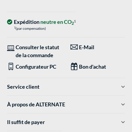
Expédition
neutre en CO
1
2
1
(par compensation)
Consulter le statut
E-Mail
de la commande
Configurateur PC
Bon d'achat
Service client
À propos de ALTERNATE
Il suffit de payer