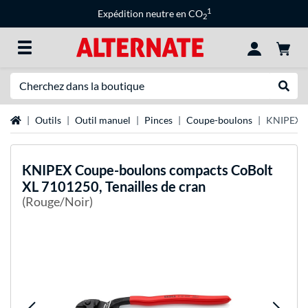
1
Expédition neutre en CO
2
Recherche
Recher
Page d'accueil
Outils
Outil manuel
Pinces
Coupe-boulons
KNIPEX Co
KNIPEX
Coupe-boulons compacts CoBolt
XL 7101250, Tenailles de cran
(Rouge/Noir)