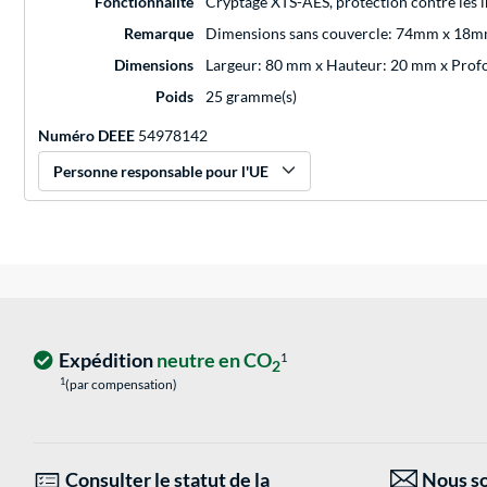
Fonctionnalité
Cryptage XTS-AES, protection contre les 
Remarque
Dimensions sans couvercle: 74mm x 18
Dimensions
Largeur: 80 mm x Hauteur: 20 mm x Pro
Poids
25 gramme(s)
Numéro DEEE
54978142
Personne responsable pour l'UE
Expédition
neutre en CO
1
2
1
(par compensation)
Consulter le statut de la
Nous so