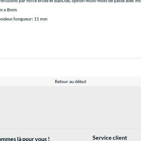
intrusions par force brute et BadUSB, option multi-mots de passe avec 
mm x 8mm
fondeur/longueur: 11 mm
Retour au début
Service client
mmes là pour vous !