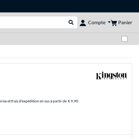
Panier
Compte
Rechercher dans le shop
Pas
se et frais d'expédition en sus à partir de
€ 9,90