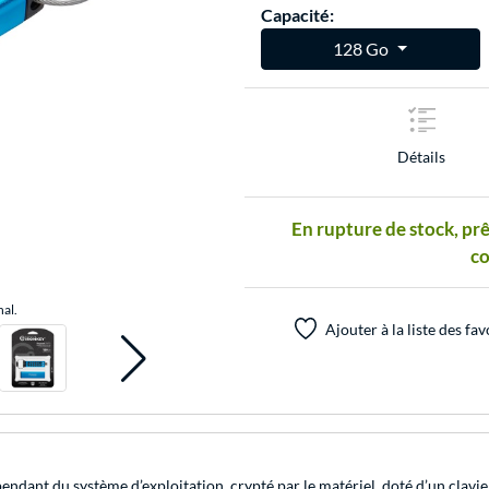
Capacité:
128 Go
Détails
En rupture de stock, prê
c
nal.
Ajouter à la liste des fav
ndant du système d’exploitation, crypté par le matériel, doté d’un clavie