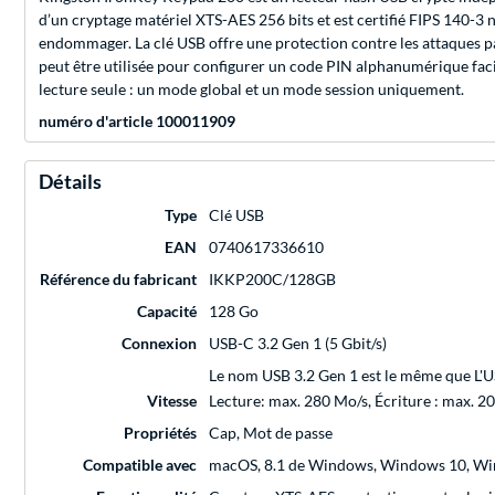
d’un cryptage matériel XTS-AES 256 bits et est certifié FIPS 140-3 
endommager. La clé USB offre une protection contre les attaques p
peut être utilisée pour configurer un code PIN alphanumérique facile
lecture seule : un mode global et un mode session uniquement.
numéro d'article 100011909
Détails
Type
Clé USB
EAN
0740617336610
Référence du fabricant
IKKP200C/128GB
Capacité
128 Go
Connexion
USB-C 3.2 Gen 1 (5 Gbit/s)
Le nom USB 3.2 Gen 1 est le même que L'US
Vitesse
Lecture: max. 280 Mo/s, Écriture : max. 2
Propriétés
Cap, Mot de passe
Compatible avec
macOS, 8.1 de Windows, Windows 10, W