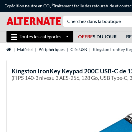
1
Expédition neutre en CO
Traitement facile des retours
Aide
et
contac
2
Toutes les catégories
OFFRE
S DU JOUR
RE
Page d'accueil
Matériel
Périphériques
Clés USB
Kingston IronKey Ke
Kingston
IronKey Keypad 200C USB-C de 12
(FIPS 140-3 niveau 3 AES-256, 128 Go, USB Type-C, 3.