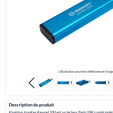
L'illustration peut être différente de l'origi
Description du produit
Kingston IronKey Keypad 200 est un lecteur flash USB crypté indépe