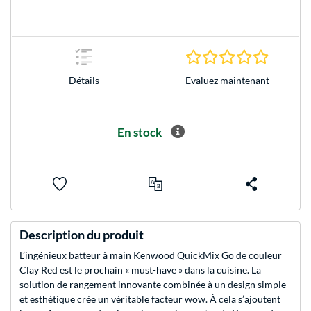
0.0 Étoile
Evaluez maintenant
Détails
En stock
Description du produit
L’ingénieux batteur à main Kenwood QuickMix Go de couleur
Clay Red est le prochain « must-have » dans la cuisine. La
solution de rangement innovante combinée à un design simple
et esthétique crée un véritable facteur wow. À cela s’ajoutent