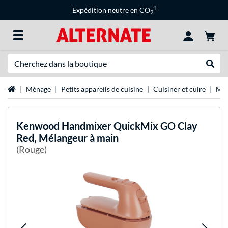
1
Expédition neutre en CO
2
Recherche
Recher
Page d'accueil
Ménage
Petits appareils de cuisine
Cuisiner et cuire
Mix
Kenwood
Handmixer QuickMix GO Clay
Red, Mélangeur à main
(Rouge)