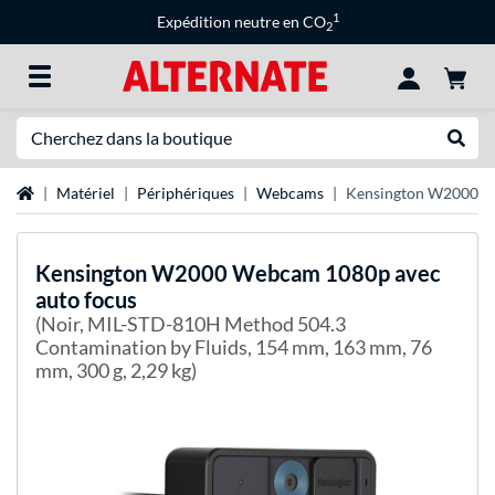
1
Expédition neutre en CO
2
Recherche
Recher
Page d'accueil
Matériel
Périphériques
Webcams
Kensington W2000 W
Kensington
W2000 Webcam 1080p avec
auto focus
(Noir, MIL-STD-810H Method 504.3
Contamination by Fluids, 154 mm, 163 mm, 76
mm, 300 g, 2,29 kg)