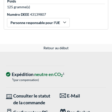
Poids
125 gramme(s)
Numéro DEEE
43139807
Personne responsable pour l'UE
Retour au début
Expédition
neutre en CO
1
2
1
(par compensation)
Consulter le statut
E-Mail
de la commande