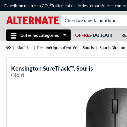
1
Expédition neutre en CO
Traitement facile des retours
Aide
et
contac
2
Toutes les catégories
OFFRE
S DU JOUR
RE
Page d'accueil
Matériel
Périphériques d'entrée
Souris
Souris Bluetoo
Kensington
SureTrack™, Souris
(Noir)