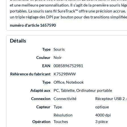
et une meilleure personnalisation. Il s’agit de la première souris 
portables. La souris sans fil SureTrack™ offre une précision accrue
un triple réglage des DPI par bouton pour des transitions simplifiée
numéro d'article 1657590
Détails
Type
Souris
Couleur
Noir
EAN
0085896752981
Référence du fabricant
K75298WW
Type
Office, Notebook
Adapté aux
PC, Tablette, Ordinateur portable
Connexion
Connectivité
Récepteur USB 2 
Capteur
Type
optique
Résolution
4000 dpi
Opération
Touches
3 pièce