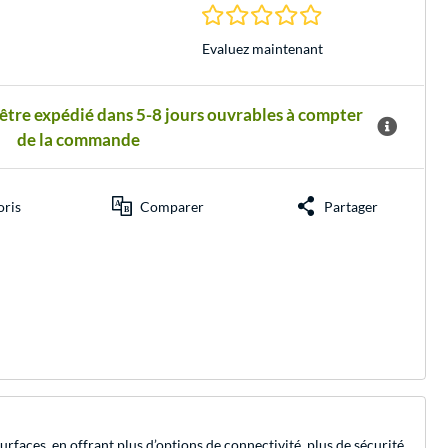
0.0 Étoiles à 0 Évalu
Evaluez maintenant
 être expédié dans 5-8 jours ouvrables à compter
de la commande
oris
Comparer
Partager
rfaces, en offrant plus d’options de connectivité, plus de sécurité