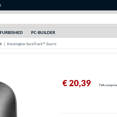
t
Recherche
FURBISHED
PC-BUILDER
th
Kensington SureTrack™, Souris
€ 20,39
TVA comprise 