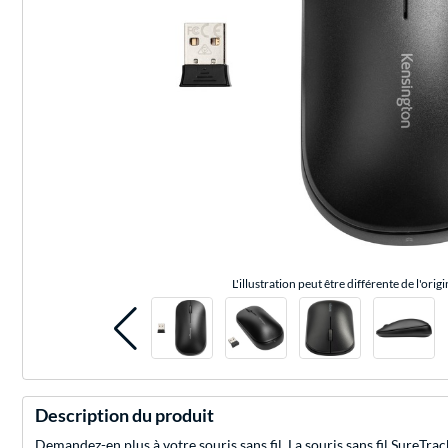
L'illustration peut être différente de l'origi
Description du produit
Demandez-en plus à votre souris sans fil. La souris sans fil SureTr