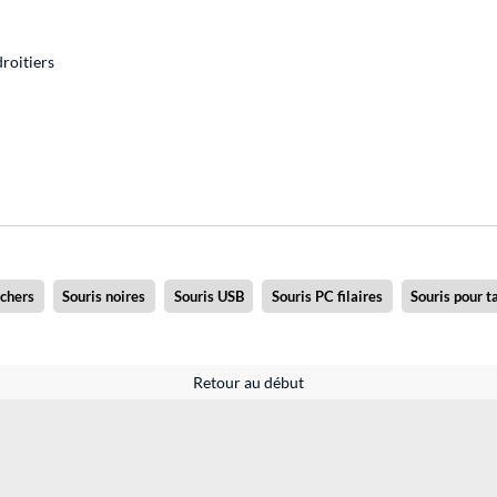
roitiers
uchers
Souris noires
Souris USB
Souris PC filaires
Souris pour t
Retour au début