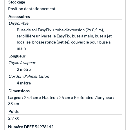
Stockage
Position de stationnement
Accessoires
Disponible
Buse de sol EasyFix + tube d’extension (2x 0,5 m),
serpillière universelle EasyFix, buse à main, buse à jet
localisé, brosse ronde (petite), couvercle pour buse à
main
Longueur
Tuyau à vapeur
2 mètre
Cordon d'alimentation
4 mètre
Dimensions
Largeur: 25,4 cm x Hauteur: 26 cm x Profondeur/longueur:
38 cm
Poids
2,9 kg
Numéro DEEE
54978142