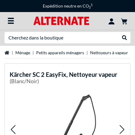
1
Expédition neutre en CO
2
Recherche
Recher
Page d'accueil
Ménage
Petits appareils ménagers
Nettoyeurs à vapeur
Kärcher
SC 2 EasyFix, Nettoyeur vapeur
(Blanc/Noir)