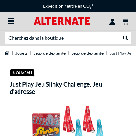
1
Expédition neutre en CO
2
Recherche
Recher
Page d'accueil
Jouets
Jeux de dextérité
Jeux de dextérité
Just Play Jeu 
NOUVEAU
Just Play
Jeu Slinky Challenge, Jeu
d'adresse