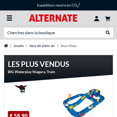
1
Expédition neutre en CO
2
Recherche
Recher
Page d'accueil
Jouets
Jeux de plein air
Jeux d'eau
LES PLUS VENDUS
BIG Waterplay Niagara, Train
€ 58,90