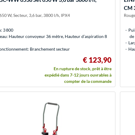
CM 3
50 W, Secteur, 3,6 bar, 3800 l/h, IPX4
Rouge
: 3 800
Pui
eau: Hauteur convoyeur 36 mètre, Hauteur d’aspiration 8
de
Lar
onctionnement: Branchement secteur
Hau
€ 123,90
En rupture de stock, prêt à être
expédié dans 7-12 jours ouvrables à
compter de la commande