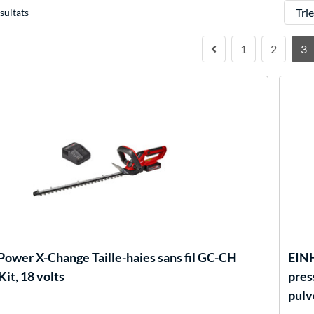
Trier
sultats
1
2
3
Power X-Change Taille-haies sans fil GC-CH
EIN
Kit, 18 volts
pres
pulv