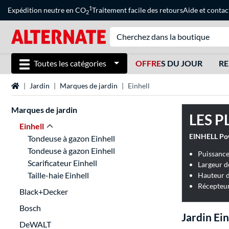
1
Expédition neutre en CO
Traitement facile des retours
Aide
et
contac
2
Toutes les catégories
OFFRE
S DU JOUR
RE
Page d'accueil
Jardin
Marques de jardin
Einhell
Marques de jardin
LES P
Einhell
Tondeuse à gazon Einhell
Tondeuse à gazon Einhell
Scarificateur Einhell
Largeur d
Taille-haie Einhell
Hauteur d
Récepteur
Black+Decker
Bosch
Jardin Ein
DeWALT