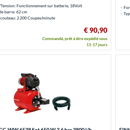
Tension: Fonctionnement sur batterie, 18Volt
For
de barre: 62 cm
Typ
 couteau: 2 200 Coupes/minute
€ 90,90
Commandé, prêt à être expédié sous
11-17 jours
GC-WW 6538 Set 650 W 3,6 bar 3800 l/h,
EIN