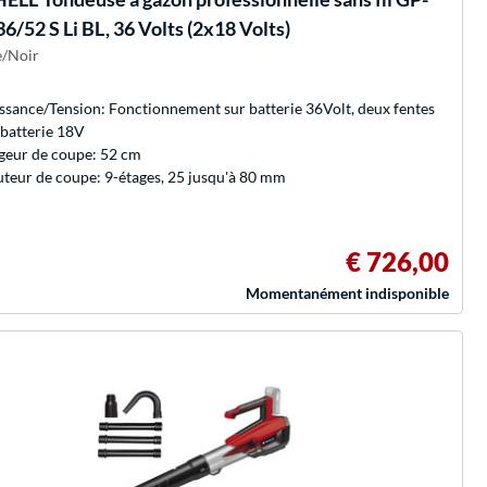
6/52 S Li BL, 36 Volts (2x18 Volts)
/Noir
ssance/Tension: Fonctionnement sur batterie 36Volt, deux fentes
 batterie 18V
geur de coupe: 52 cm
teur de coupe: 9-étages, 25 jusqu'à 80 mm
€ 726,00
Momentanément indisponible