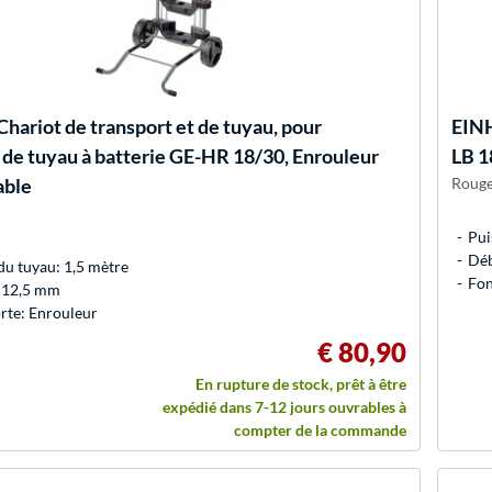
Chariot de transport et de tuyau, pour
EIN
 de tuyau à batterie GE-HR 18/30, Enrouleur
LB 1
able
Rouge
Pui
Déb
u tuyau: 1,5 mètre
Fon
 12,5 mm
rte: Enrouleur
€ 80,90
En rupture de stock, prêt à être
expédié dans 7-12 jours ouvrables à
compter de la commande