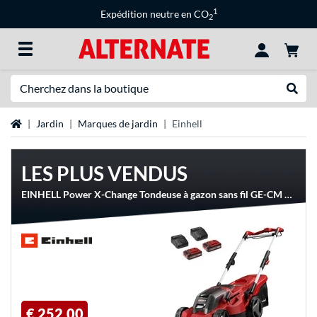
1
Expédition neutre en CO
2
Recherche
Recher
Page d'accueil
Jardin
Marques de jardin
Einhell
LES PLUS VENDUS
EINHELL Power X-Change Tondeuse à gazon sans fil GE-CM 36/37 Li, 36 volts (2x18V)
€ 252,00