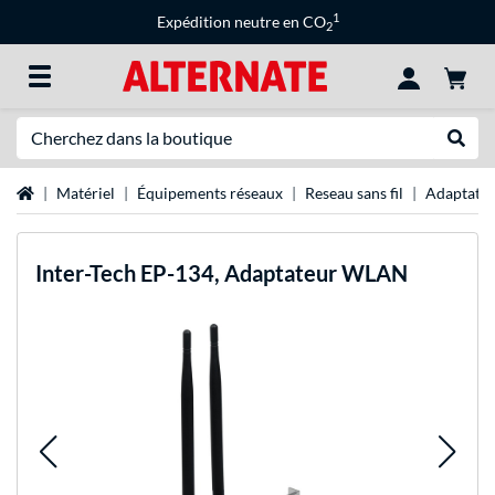
1
Expédition neutre en CO
2
Recherche
Recher
Page d'accueil
Matériel
Équipements réseaux
Reseau sans fil
Adaptateu
Inter-Tech
EP-134, Adaptateur WLAN