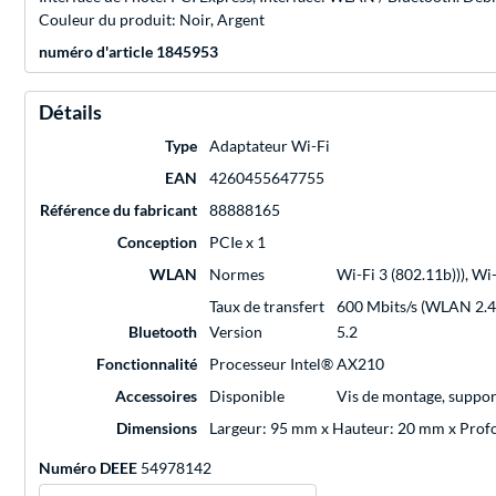
Couleur du produit: Noir, Argent
numéro d'article 1845953
Détails
Type
Adaptateur Wi-Fi
EAN
4260455647755
Référence du fabricant
88888165
Conception
PCIe x 1
WLAN
Normes
Wi-Fi 3 (802.11b))), Wi-
Taux de transfert
600 Mbits/s (WLAN 2.4
Bluetooth
Version
5.2
Fonctionnalité
Processeur Intel® AX210
Accessoires
Disponible
Vis de montage, support
Dimensions
Largeur: 95 mm x Hauteur: 20 mm x Pro
Numéro DEEE
54978142