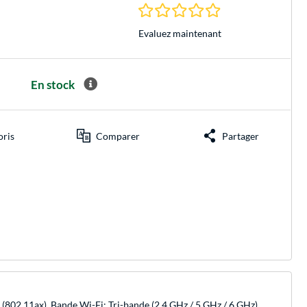
0.0 Étoiles à 0 Évalu
Evaluez maintenant
En stock
oris
Comparer
Partager
(802.11ax), Bande Wi-Fi: Tri-bande (2,4 GHz / 5 GHz / 6 GHz).