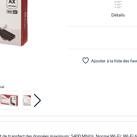
Détails
Ajouter à la liste des fav
nal.
bit de transfert des données maximum: 5400 Mbit/s, Norme Wi-Fi: Wi-Fi 6 