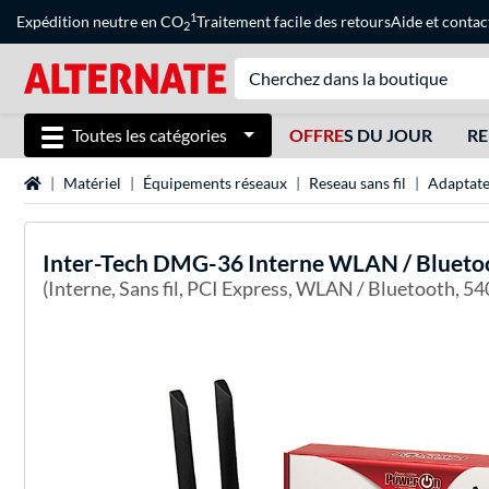
1
Expédition neutre en CO
Traitement facile des retours
Aide
et
contac
2
Toutes les catégories
OFFRE
S DU JOUR
RE
Page d'accueil
Matériel
Équipements réseaux
Reseau sans fil
Adaptate
Inter-Tech
DMG-36 Interne WLAN / Blueto
(Interne, Sans fil, PCI Express, WLAN / Bluetooth, 54