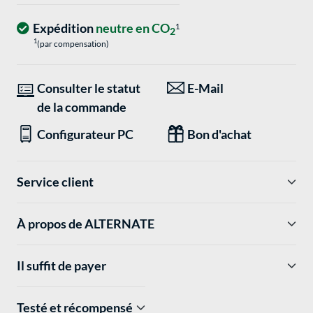
Expédition
neutre en CO
1
2
1
(par compensation)
Consulter le statut
E-Mail
de la commande
Configurateur PC
Bon d'achat
Service client
À propos de ALTERNATE
Il suffit de payer
Testé et récompensé