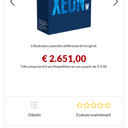
L'illustration peut être différente de l'original.
€ 2.651,00
TVA comprise et frais d'expédition en sus à partir de
€ 9,90
0.0 Étoile
Evaluez maintenant
Détails