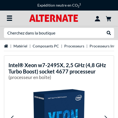
1
Expédition neutre en CO
2
Recherche
Recher
Page d'accueil
Matériel
Composants PC
Processeurs
Processeurs Intel
Intel®
Xeon w7-2495X, 2,5 GHz (4,8 GHz
Turbo Boost) socket 4677 processeur
(processeur en boîte)