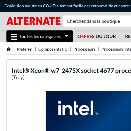
1
Expédition neutre en CO
Traitement facile des retours
Aide
et
contac
2
Toutes les catégories
OFFRE
S DU JOUR
RE
Page d'accueil
Matériel
Composants PC
Processeurs
Processeurs Inte
Intel®
Xeon® w7-2475X socket 4677 proce
(Tray)