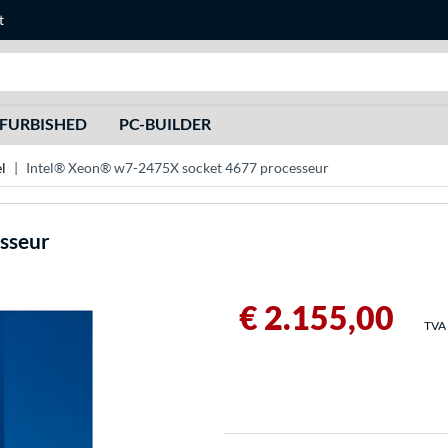
t
Recherche
FURBISHED
PC-BUILDER
l
Intel® Xeon® w7-2475X socket 4677 processeur
sseur
€ 2.155,00
TVA 