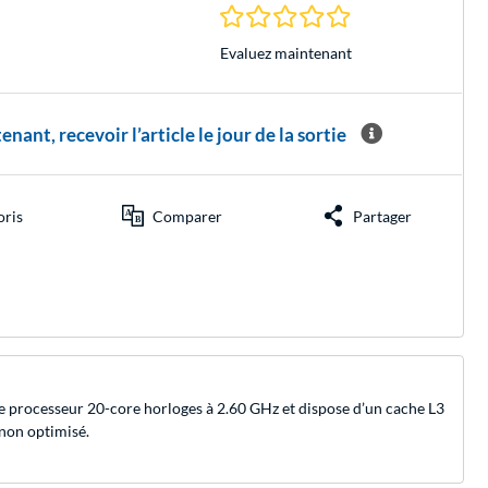
0.0 Étoiles à 0 Évalu
Evaluez maintenant
nt, recevoir l’article le jour de la sortie
oris
Comparer
Partager
 Le processeur 20-core horloges à 2.60 GHz et dispose d’un cache L3
non optimisé.