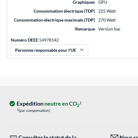
Graphiques
GPU
Consommation électrique (TDP)
225 Watt
Consommation électrique maximale (TDP)
270 Watt
Remarque
Version bac
Numéro DEEE
54978142
Personne responsable pour l'UE
Expédition
neutre en CO
1
2
1
(par compensation)
Consulter le statut de la
Nous so