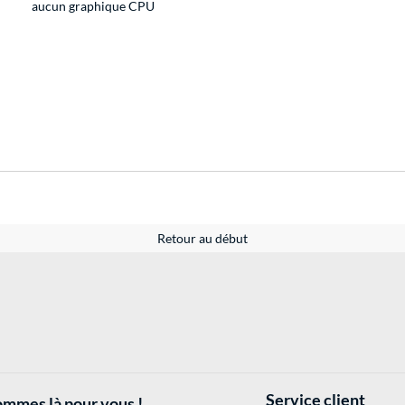
aucun graphique CPU
Retour au début
Service client
mmes là pour vous !