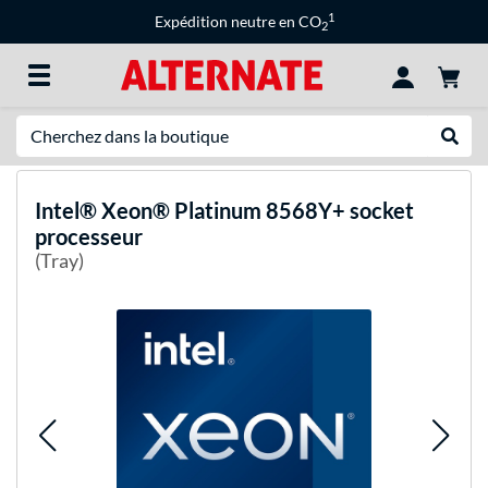
1
Expédition neutre en CO
2
Recherche
Recher
Intel®
Xeon® Platinum 8568Y+ socket
processeur
(Tray)