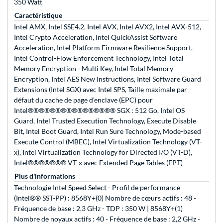
350 Watt
Caractéristique
Intel AMX, Intel SSE4.2, Intel AVX, Intel AVX2, Intel AVX-512,
Intel Crypto Acceleration, Intel QuickAssist Software
Acceleration, Intel Platform Firmware Resilience Support,
Intel Control-Flow Enforcement Technology, Intel Total
Memory Encryption - Multi Key, Intel Total Memory
Encryption, Intel AES New Instructions, Intel Software Guard
Extensions (Intel SGX) avec Intel SPS, Taille maximale par
défaut du cache de page d’enclave (EPC) pour
Intel®®®®®®®®®®®®®®®® SGX : 512 Go, Intel OS
Guard, Intel Trusted Execution Technology, Execute Disable
Bit, Intel Boot Guard, Intel Run Sure Technology, Mode-based
Execute Control (MBEC), Intel Virtualization Technology (VT-
x), Intel Virtualization Technology for Directed I/O (VT-D),
Intel®®®®®®® VT-x avec Extended Page Tables (EPT)
Plus d'informations
Technologie Intel Speed Select - Profil de performance
(Intel®® SST-PP) : 8568Y+(0) Nombre de cœurs actifs : 48 -
Fréquence de base : 2,3 GHz - TDP : 350 W | 8568Y+(1)
Nombre de noyaux actifs : 40 - Fréquence de base : 2,2 GHz -