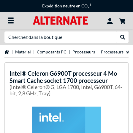
1
Expédition neutre en CO
2
Recherche
Recher
Page d'accueil
Matériel
Composants PC
Processeurs
Processeurs Intel
Intel®
Celeron G6900T processeur 4 Mo
Smart Cache socket 1700 processeur
(Intel® Celeron® G, LGA 1700, Intel, G6900T, 64-
bit, 2,8 GHz, Tray)