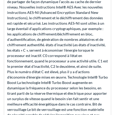
de partager de façon dynamique l'accès au cache de dernier
niveau. Nouvelles instructions Intel® AES Avec les nouvelles
instructions AES-NI (Advanced Encryption Standard New
Instructions), le chiffrement et le déchiffrement des données
est rapide et sécurisé. Les instructions AES-NI sont utiles à un
large éventail d'applications cryptographiques, par exemple :
les applications de chiffrement/déchiffrement en bloc,
d'authentification, de génération de nombres aléatoires et de
chiffrement authentifié. états d'inactivité Les états d'inactivité,
les états « C », servent à économiser l'énergie lorsque le
processeur est inactif. C0 correspond à l'état en
fonctionnement, quand le processeur a une activité utile. C1 est
le premier état d'inactivité, C2 le deuxième, et ainsi de suite.
Plus le numéro d'état C est élevé, plus il y a d'actions
d'économie d'énergie mises en œuvre. Technologie Intel® Turbo
Boost La technologie Intel® Turbo Boost augmente en
dynamique la fréquence du processeur selon les besoins, en
tirant parti de la réserve thermique et électrique pour apporter
un surplus de vitesse quand le besoin s'en fait sentir et une
meilleure efficacité énergétique dans le cas contraire. Bit de
verrouillage Le bit de verrouillage est une fonction matérielle
de sécurité capable de réduire l'exposition aux virus et aux