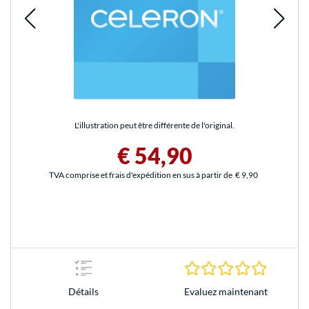
L'illustration peut être différente de l'original.
€ 54,90
TVA comprise et frais d'expédition en sus à partir de
€ 9,90
0.0 Étoile
Evaluez maintenant
Détails