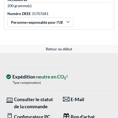
200 gramme(s)
Numéro DEEE
31707681
Personne responsable pour l'UE
Retour au début
Expédition
neutre en CO
1
2
1
(par compensation)
Consulter le statut
E-Mail
de la commande
Configurateur PC
Bon d'achat