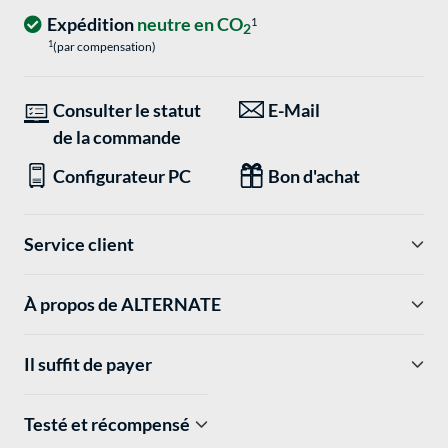
Expédition
neutre en CO
1
2
1
(par compensation)
Consulter le statut
E-Mail
de la commande
Configurateur PC
Bon d'achat
Service client
À propos de ALTERNATE
Il suffit de payer
Testé et récompensé