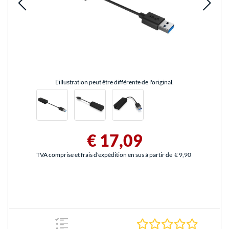
L'illustration peut être différente de l'original.
€ 17,09
TVA comprise et frais d'expédition en sus à partir de
€ 9,90
0.0 Étoile