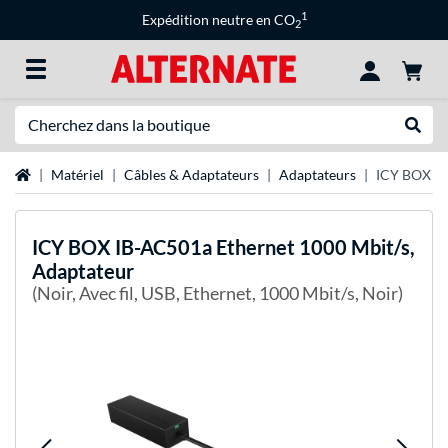
1
Expédition neutre en CO
2
Recherche
Recher
Page d'accueil
Matériel
Câbles & Adaptateurs
Adaptateurs
ICY BOX IB
ICY BOX
IB-AC501a Ethernet 1000 Mbit/s,
Adaptateur
(Noir, Avec fil, USB, Ethernet, 1000 Mbit/s, Noir)