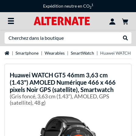
1
Expédition neutre en CO
2
Recherche
Recher
Page d'accueil
Smartphone
Wearables
SmartWatch
Huawei WATCH GT5 
Huawei
WATCH GT5 46mm 3,63 cm
(1.43") AMOLED Numérique 466 x 466
pixels Noir GPS (satellite), Smartwatch
(Gris foncé, 3,63 cm (1.43"), AMOLED, GPS
(satellite), 48 g)