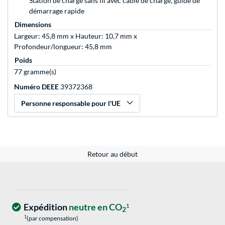
Station de charge sans fil avec câble de charge, guide de
démarrage rapide
Dimensions
Largeur: 45,8 mm x Hauteur: 10,7 mm x
Profondeur/longueur: 45,8 mm
Poids
77 gramme(s)
Numéro DEEE
39372368
Personne responsable pour l'UE
Retour au début
Expédition
neutre en CO
1
2
1
(par compensation)