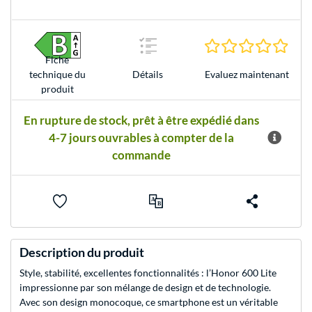
0.0 É
Fiche
Evaluez maintenant
technique du
Détails
produit
En rupture de stock, prêt à être expédié dans
4-7 jours ouvrables à compter de la
commande
Description du produit
Style, stabilité, excellentes fonctionnalités : l’Honor 600 Lite
impressionne par son mélange de design et de technologie.
Avec son design monocoque, ce smartphone est un véritable