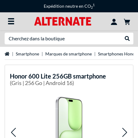
1
Expédition neutre en CO
2
Recherche
Recher
Page d'accueil
Smartphone
Marques de smartphone
Smartphones Honor
Honor
600 Lite 256GB smartphone
(Gris | 256 Go | Android 16)