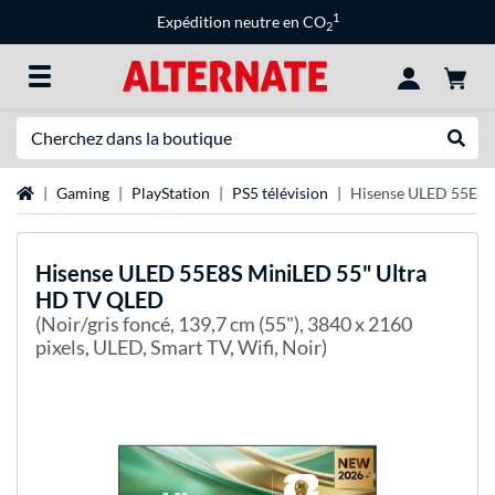
1
Expédition neutre en CO
2
Recherche
Recher
Page d'accueil
Gaming
PlayStation
PS5 télévision
Hisense ULED 55E8S
Hisense
ULED 55E8S MiniLED 55" Ultra
HD TV QLED
(Noir/gris foncé, 139,7 cm (55"), 3840 x 2160
pixels, ULED, Smart TV, Wifi, Noir)