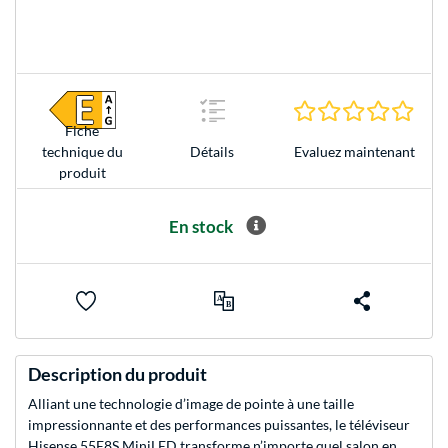
0.0 É
Fiche
Evaluez maintenant
technique du
Détails
produit
En stock
Description du produit
Alliant une technologie d’image de pointe à une taille
impressionnante et des performances puissantes, le téléviseur
Hisense 55E8S MiniLED transforme n’importe quel salon en