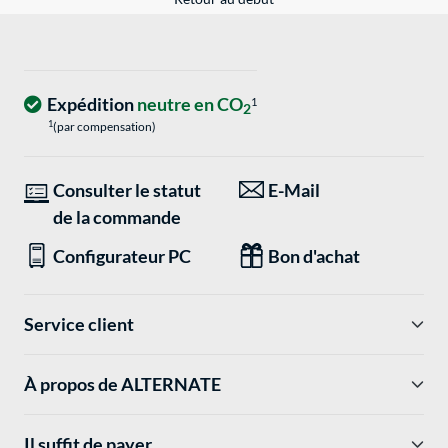
Expédition
neutre en CO
1
2
1
(par compensation)
Consulter le statut
E-Mail
de la commande
Configurateur PC
Bon d'achat
Service client
À propos de ALTERNATE
Il suffit de payer