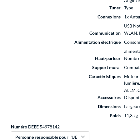
Angle d
Tuner
Type
Connexions
1x Anten
USB No
Communication
WLAN, 
Alimentation électrique
Consomm
alimenta
Haut-parleur
Nombr
Support mural
Compati
Caractéristiques
Moteur 
lumière
ALLM, C
Accessoires
Disponi
Dimensions
Largeur
Poids
11,3 kg
Numéro DEEE
54978142
Personne responsable pour l'UE