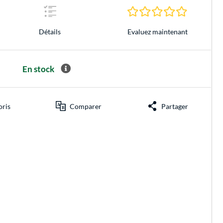
0.0 Étoiles 
Evaluez maintenant
Détails
En stock
oris
Comparer
Partager