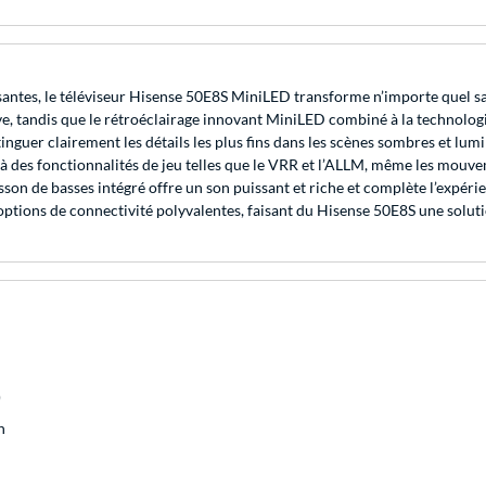
santes, le téléviseur Hisense 50E8S MiniLED transforme n’importe quel s
ve, tandis que le rétroéclairage innovant MiniLED combiné à la technolo
guer clairement les détails les plus fins dans les scènes sombres et lumi
t à des fonctionnalités de jeu telles que le VRR et l’ALLM, même les mouve
caisson de basses intégré offre un son puissant et riche et complète l’expé
 options de connectivité polyvalentes, faisant du Hisense 50E8S une solut
)
h