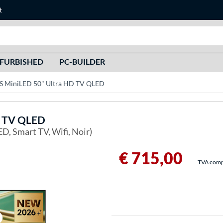
t
Recherche
FURBISHED
PC-BUILDER
S MiniLED 50" Ultra HD TV QLED
D TV QLED
ED, Smart TV, Wifi, Noir)
€ 715,00
TVA compri