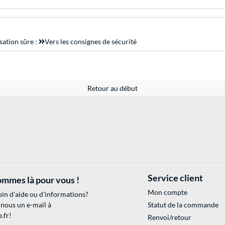
sation sûre :
Vers les consignes de sécurité
Retour au début
Service client
mmes là pour vous !
Mon compte
in d'aide ou d'informations?
 nous un e-mail à
Statut de la commande
.fr
!
Renvoi/retour