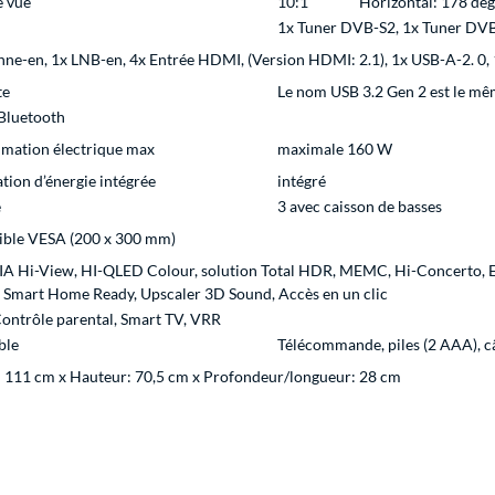
e vue
10:1
Horizontal: 178 deg
1x Tuner DVB-S2, 1x Tuner DV
ne-en, 1x LNB-en, 4x Entrée HDMI, (Version HDMI: 2.1), 1x USB-A-2. 0, 1x
te
Le nom USB 3.2 Gen 2 est le mê
Bluetooth
ation électrique max
maximale 160 W
tion d’énergie intégrée
intégré
e
3 avec caisson de basses
ble VESA (200 x 300 mm)
IA Hi-View, HI-QLED Colour, solution Total HDR, MEMC, Hi-Concerto, EzP
, Smart Home Ready, Upscaler 3D Sound, Accès en un clic
ontrôle parental, Smart TV, VRR
ble
Télécommande, piles (2 AAA), c
: 111 cm x Hauteur: 70,5 cm x Profondeur/longueur: 28 cm