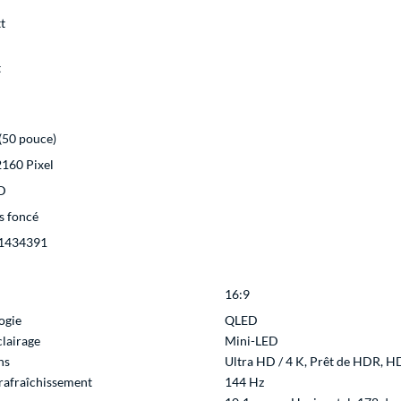
t
t
(50 pouce)
2160 Pixel
D
s foncé
1434391
16:9
ogie
QLED
clairage
Mini-LED
ns
Ultra HD / 4 K, Prêt de HDR, 
 rafraîchissement
144 Hz