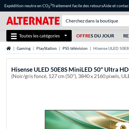
1
Expédition neutre en CO
Traitement facile des retours
Aide
et
contac
2
Toutes les catégories
OFFRE
S DU JOUR
RE
Page d'accueil
Gaming
PlayStation
PS5 télévision
Hisense ULED 50E8
Hisense
ULED 50E8S MiniLED 50" Ultra H
(Noir/gris foncé, 127 cm (50"), 3840 x 2160 pixels, UL